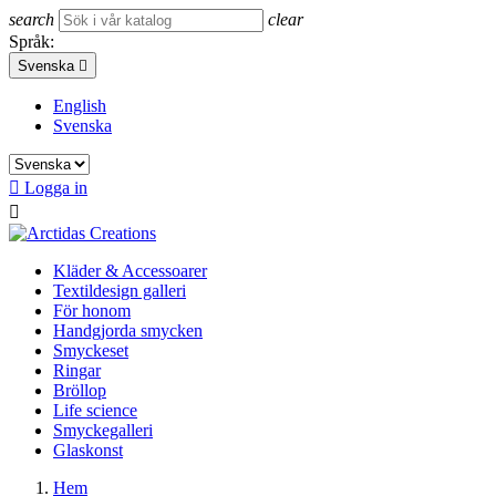
search
clear
Språk:
Svenska

English
Svenska

Logga in

Kläder & Accessoarer
Textildesign galleri
För honom
Handgjorda smycken
Smyckeset
Ringar
Bröllop
Life science
Smyckegalleri
Glaskonst
Hem