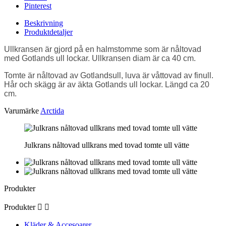
Pinterest
Beskrivning
Produktdetaljer
Ullkransen är gjord på en halmstomme som är nåltovad
med
Gotlands ull lockar.
Ullkransen diam är ca 40 cm.
Tomte
är nåltovad av Gotlandsull, luva är våttovad av finull.
Hår och skägg är av äkta Gotlands ull lockar. Längd ca 20
cm.
Varumärke
Arctida
Julkrans nåltovad ullkrans med tovad tomte ull vätte
Produkter
Produkter


Kläder & Accesoarer