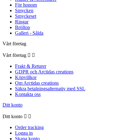
För honom
Smycken
Smyckeset
Ringar
Bröllop
Galleri - Sålda
Vårt företag
Vårt företag


Frakt & Returer
GDPR och Arctidas creations
Köpvillkor
Om Arctidas creations
Säkra betalningsalternativ med SSL
Kontakta oss
Ditt konto
Ditt konto


Order tracking
Logga in
Skapa konto